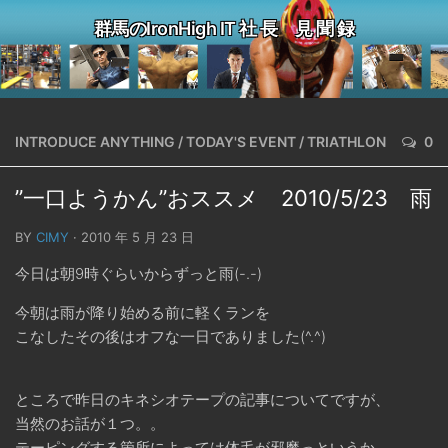
群馬のIronHigh IT 社 長 見 聞 録
INTRODUCE ANYTHING
/
TODAY'S EVENT
/
TRIATHLON
0
”一口ようかん”おススメ 2010/5/23 雨
BY
CIMY
· 2010 年 5 月 23 日
今日は朝9時ぐらいからずっと雨(-.-)
今朝は雨が降り始める前に軽くランを
こなしたその後はオフな一日でありました(^.^)
ところで昨日のキネシオテープの記事についてですが、
当然のお話が１つ。。
テーピングする箇所によっては体毛が邪魔っというか