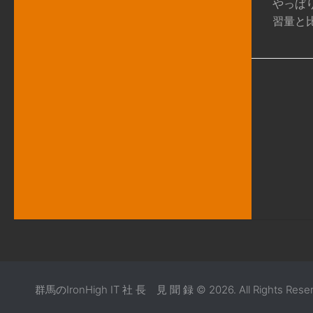
やっぱ
習量と比べ
群馬のIronHigh IT 社 長 見 聞 録 © 2026. All Rights Reser