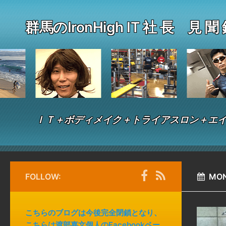
群馬のIronHigh IT 社 長 見 聞
ＩＴ＋ボディメイク＋トライアスロン＋エイ
FOLLOW:
MON
こちらのブログは今後完全閉鎖となり、
こちらは渡部嘉文個人のFacebookペー