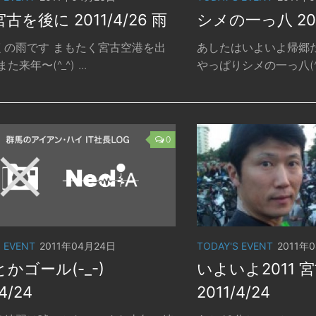
古を後に 2011/4/26 雨
シメの一っ八 2011
くの雨です まもたく宮古空港を出
あしたはいよいよ帰郷
た来年〜(^_^) ...
やっぱりシメの一っ八(^^)
0
S EVENT
2011年04月24日
TODAY'S EVENT
2011年
かゴール(-_-)
いよいよ2011 
4/24
2011/4/24