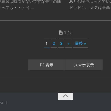
り練習は嘘つかないですな去年の練
あと40分ちょっとで
ても・・(-_-) ...
ドキドキ。 天気は最高っ
1 / 5
1
2
3
»
最後 »
PC表示
スマホ表示
ved.