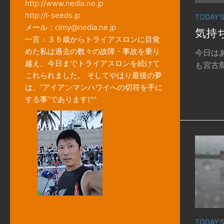
http://www.nedia.ne.jp
http://l-seeds.jp
TODAY'
メール：cimy@nedia.ne.jp
気持ち
一言：３５歳からトライアスロンに目覚
めた私は過去の数々の故障・事故を乗り
今日は
越え、今日までトライアスロンを続けて
も宮古島
これられました。 そしてやはり最後の夢
は、”アイアンマンハワイへの切符を手に
する事”であります(^^ゞ
TODAY'