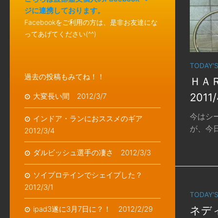
ジに連携しております。
Facebookをご利用の方は、是非お友達にな
ってあげてください(^^)
TODAY'
過去の投稿もみてね！！
ＨＡ
2011/
大変長い間 2012/3/7
今はシー
インドア・ランにおススメのギア
が、今日
2012/3/4
ダルビッシュ選手の凄さ 2012/3/3
ソイプロテインでシェイプした？
2012/3/1
TODAY'
ネデ
ipad3遂に3月7日に？！ 2012/2/29