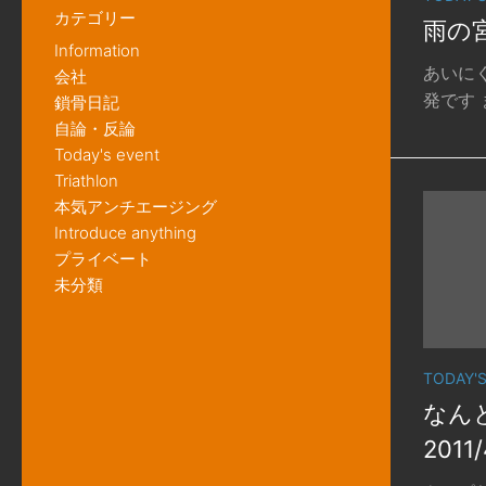
カテゴリー
雨の宮
Information
あいに
会社
発です ま
鎖骨日記
自論・反論
Today's event
Triathlon
本気アンチエージング
Introduce anything
プライベート
未分類
TODAY'
なんと
2011/