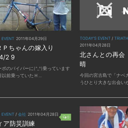
TODAY'S EVENT
/
TRIAT
S EVENT
2011年04月29日
2011年04月28日
ＲＰちゃんの嫁入り
北さんとの再会 2
4/2 9
晴
ポのバイパーに(^_^)乗っています
今回の宮古島で「ナベ
以前乗っていたＨ...
うひとり大きな出会いがご
S EVENT
/
会社
2011年04月28日
0
ィア防災訓練