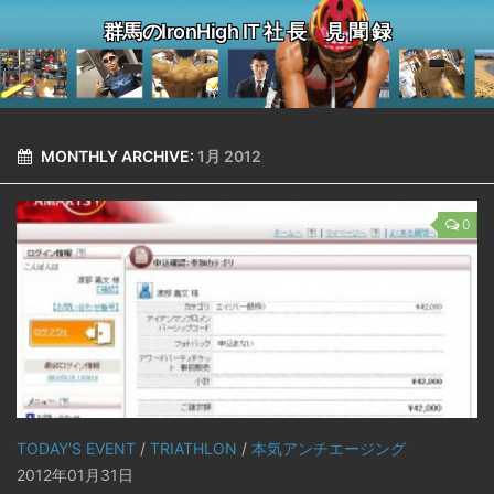
群馬のIronHigh IT 社 長 見 聞 録
MONTHLY ARCHIVE:
1月 2012
0
TODAY'S EVENT
/
TRIATHLON
/
本気アンチエージング
2012年01月31日