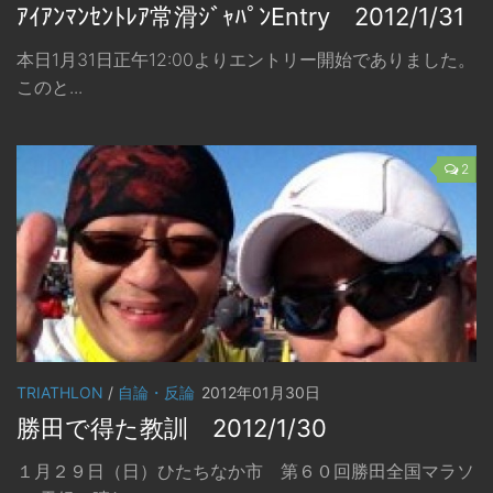
ｱｲｱﾝﾏﾝｾﾝﾄﾚｱ常滑ｼﾞｬﾊﾟﾝEntry 2012/1/31
本日1月31日正午12:00よりエントリー開始でありました。
このと...
2
TRIATHLON
/
自論・反論
2012年01月30日
勝田で得た教訓 2012/1/30
１月２９日（日）ひたちなか市 第６０回勝田全国マラソ