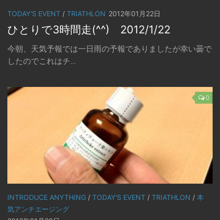
TODAY'S EVENT
/
TRIATHLON
2012年01月22日
ひとりで3時間走(^^) 2012/1/22
今朝、天気予報では一日雨の予報でありましたが幸い曇で
したのでこれはチ...
0
INTRODUCE ANYTHING
/
TODAY'S EVENT
/
TRIATHLON
/
本
気アンチエージング