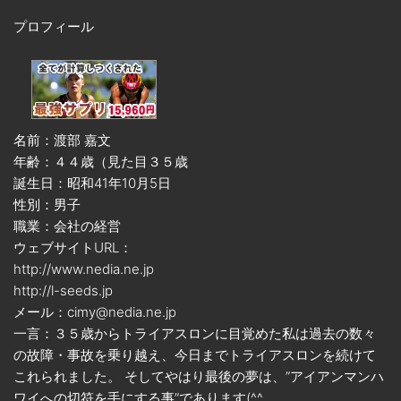
プロフィール
名前：渡部 嘉文
年齢：４４歳（見た目３５歳
誕生日：昭和41年10月5日
性別：男子
職業：会社の経営
ウェブサイトURL：
http://www.nedia.ne.jp
http://l-seeds.jp
メール：cimy@nedia.ne.jp
一言：３５歳からトライアスロンに目覚めた私は過去の数々
の故障・事故を乗り越え、今日までトライアスロンを続けて
これられました。 そしてやはり最後の夢は、”アイアンマンハ
ワイへの切符を手にする事”であります(^^ゞ