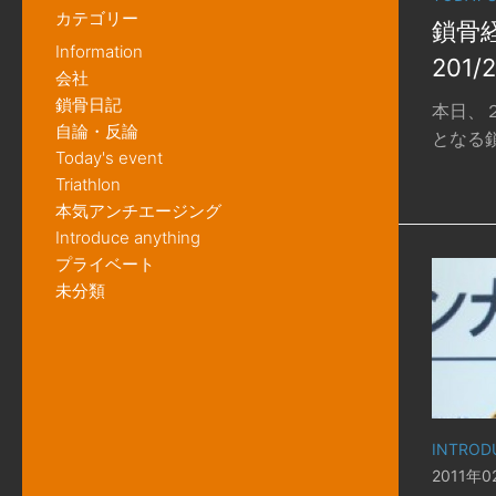
カテゴリー
鎖骨
Information
201/
会社
鎖骨日記
本日、
自論・反論
となる鎖
Today's event
Triathlon
本気アンチエージング
Introduce anything
プライベート
未分類
INTROD
2011年