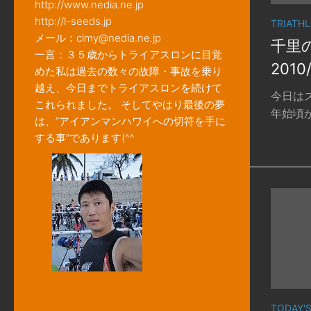
http://www.nedia.ne.jp
http://l-seeds.jp
TRIATH
メール：cimy@nedia.ne.jp
千里
一言：３５歳からトライアスロンに目覚
2010
めた私は過去の数々の故障・事故を乗り
越え、今日までトライアスロンを続けて
今日は
これられました。 そしてやはり最後の夢
年始頃か
は、”アイアンマンハワイへの切符を手に
する事”であります(^^ゞ
TODAY'