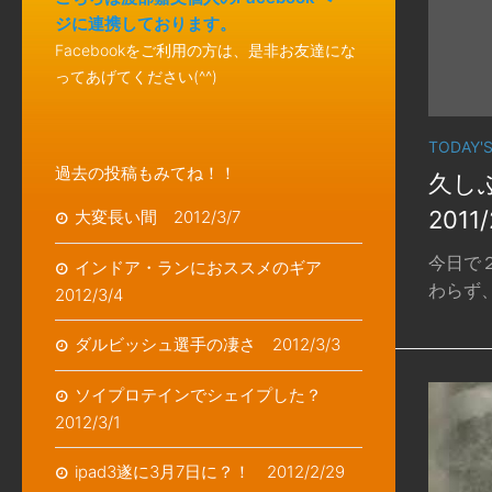
ジに連携しております。
Facebookをご利用の方は、是非お友達にな
ってあげてください(^^)
TODAY'
過去の投稿もみてね！！
久し
2011
大変長い間 2012/3/7
今日で
インドア・ランにおススメのギア
わらず、
2012/3/4
ダルビッシュ選手の凄さ 2012/3/3
ソイプロテインでシェイプした？
2012/3/1
ipad3遂に3月7日に？！ 2012/2/29