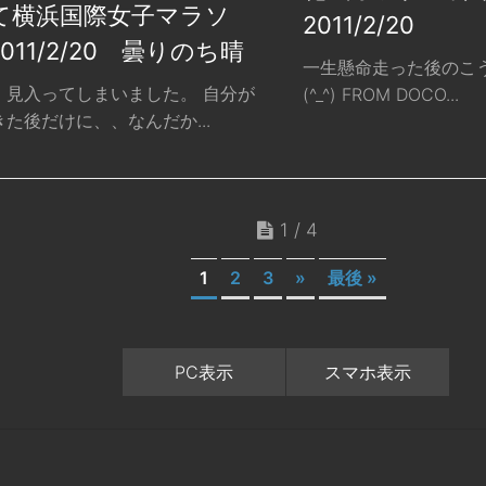
て横浜国際女子マラソ
2011/2/20
011/2/20 曇りのち晴
一生懸命走った後のこ
、見入ってしまいました。 自分が
(^_^) FROM DOCO...
た後だけに、、なんだか...
1 / 4
1
2
3
»
最後 »
PC表示
スマホ表示