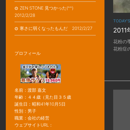
ZEN STONE 見つかった(^^)
2012/2/28
TODAY'
寒さに弱くなったもんだ 2012/2/27
201
花粉の季
花粉症の
プロフィール
名前：渡部 嘉文
年齢：４４歳（見た目３５歳
誕生日：昭和41年10月5日
性別：男子
職業：会社の経営
ウェブサイトURL：