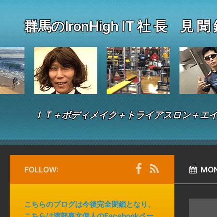
群馬のIronHigh IT 社 長 見 聞
ＩＴ＋ボディメイク＋トライアスロン＋エイ
FOLLOW:
MON
こちらのブログは今後完全閉鎖となり、
こちらは渡部嘉文個人のFacebookペー