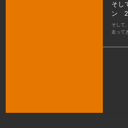
そし
ン 2
そして
走ってき