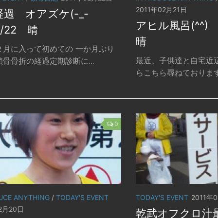
2011年02月21日
経過 オアズケ(-_-
アヒル風呂(^^) 
2/22 晴
晴
２月に入って初めての 一か月ぶり
最近、子供達と自宅近
骨骨折の経過定期診断に...
らこちら尋ねております。
0
UCE ANYTHING
/
TODAY'S EVENT
TODAY'S EVENT
2011年
02月20日
乾武オフクロ汁