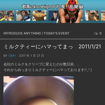
群馬のIronHigh IT 社 長 見 聞 録
INTRODUCE ANYTHING
/
TODAY'S EVENT
0
ミルクティーにハマってまっ 2011/1/21
BY
CIMY
· 2011 年 1 月 21 日
会社のミルクをクリープに変えたのが数日前、、
それからめっきりミルクティーにハマっております(^_^;)