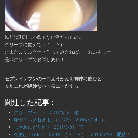
以前は珈琲しか飲まない派だったのに、、
クリープに変えて（＾－＾）
たまたまミルクティ作ってみたれば、「おいすぃー！」
是非クリープでお試しあれ！
セブンイレブンの一口ようかんを御伴に飲むと
またこれが絶妙なハーモニーだすっ。
関連した記事：
クリープ～(^.^) 2011/1/19 晴
珈琲ミルク替えました(^O^) 2010/5/24 雨
しおおにぎり(^^) 2011/3/31 晴
今度はThinkpad X201s （＾－＾） 2010/9/28 雨後く