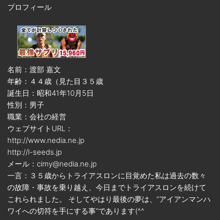
プロフィール
名前：渡部 嘉文
年齢：４４歳（見た目３５歳
誕生日：昭和41年10月5日
性別：男子
職業：会社の経営
ウェブサイトURL：
http://www.nedia.ne.jp
http://l-seeds.jp
メール：cimy@nedia.ne.jp
一言：３５歳からトライアスロンに目覚めた私は過去の数々
の故障・事故を乗り越え、今日までトライアスロンを続けて
これられました。 そしてやはり最後の夢は、”アイアンマンハ
ワイへの切符を手にする事”であります(^^ゞ