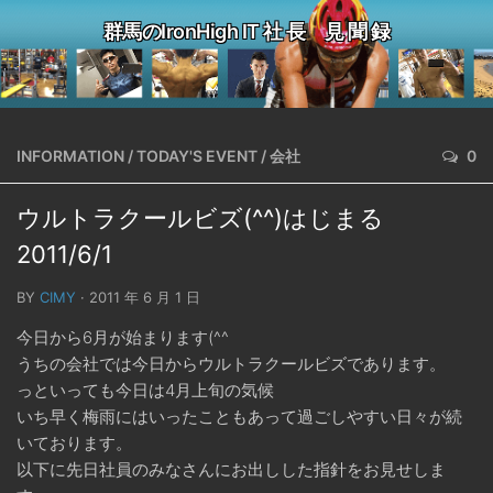
群馬のIronHigh IT 社 長 見 聞 録
INFORMATION
/
TODAY'S EVENT
/
会社
0
ウルトラクールビズ(^^)はじまる
2011/6/1
BY
CIMY
· 2011 年 6 月 1 日
今日から6月が始まります(^^ゞ
うちの会社では今日からウルトラクールビズであります。
っといっても今日は4月上旬の気候
いち早く梅雨にはいったこともあって過ごしやすい日々が続
いております。
以下に先日社員のみなさんにお出しした指針をお見せしま