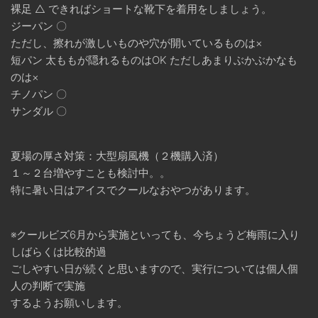
裸足 △ できればショートな靴下を着用をしましょう。
ジーパン 〇
ただし、擦れが激しいものや穴が開いているものは×
短パン 太ももが隠れるものはOK ただしあまりぶかぶかなも
のは×
チノパン 〇
サンダル 〇
夏場の厚さ対策：大型扇風機（２機購入済）
１～２台増やすことも検討中。。
特に暑い日はアイスでクールなおやつがあります。
※クールビズ6月から実施といっても、今ちょうど梅雨に入り
しばらくは比較的過
ごしやすい日が続くと思いますので、実行については個人個
人の判断で実施
するようお願いします。