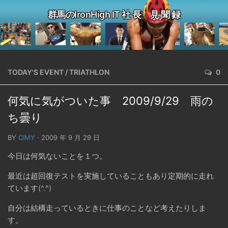
群馬のIronHigh IT 社 長 見 聞 録
TODAY'S EVENT
/
TRIATHLON
0
何気に気がついた事 2009/9/29 雨の
ち曇り
BY
CIMY
· 2009 年 9 月 29 日
今日は何気ないことを１つ。
最近は超回復テストを実施していることもあり定期的に走れ
ています(^.^)
自分は結構走っているときに仕事のことなど考えたりしま
す。