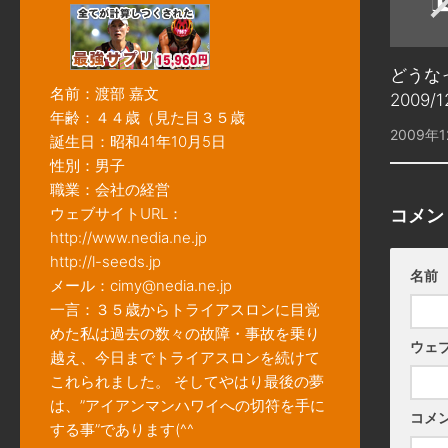
どうなっ
名前：渡部 嘉文
2009/
年齢：４４歳（見た目３５歳
2009年1
誕生日：昭和41年10月5日
性別：男子
職業：会社の経営
ウェブサイトURL：
コメン
http://www.nedia.ne.jp
http://l-seeds.jp
名前
メール：cimy@nedia.ne.jp
一言：３５歳からトライアスロンに目覚
めた私は過去の数々の故障・事故を乗り
ウェ
越え、今日までトライアスロンを続けて
これられました。 そしてやはり最後の夢
は、”アイアンマンハワイへの切符を手に
コメ
する事”であります(^^ゞ