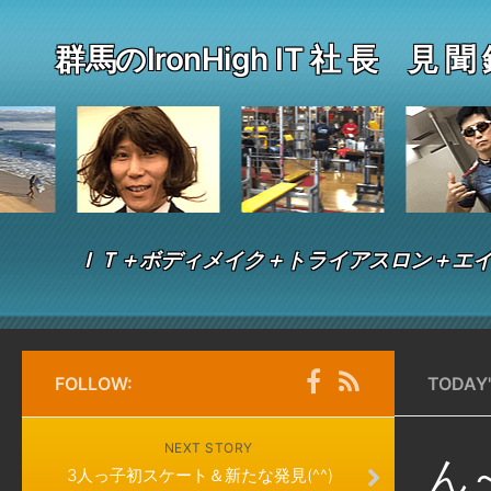
群馬のIronHigh IT 社 長 見 聞
ＩＴ＋ボディメイク＋トライアスロン＋エイ
FOLLOW:
TODAY
NEXT STORY
ん～
3人っ子初スケート＆新たな発見(^^)