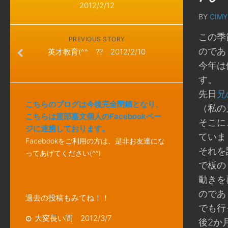
2012/2/12
BY
CIMY
この季
PREVIOUS STORY
のであ
英才教育(^^ゞ?? 2012/2/10
今年は
す。
先日
兄
こちらのブログは今後完全閉鎖となり、
（私の
こちらは渡部嘉文個人のFacebookペー
そこに
ジに連携しております。
ていま
Facebookをご利用の方は、是非お友達にな
それを
ってあげてください(^^)
で板の
動きを
のであ
過去の投稿もみてね！！
でも行
大変長い間 2012/3/7
後2か