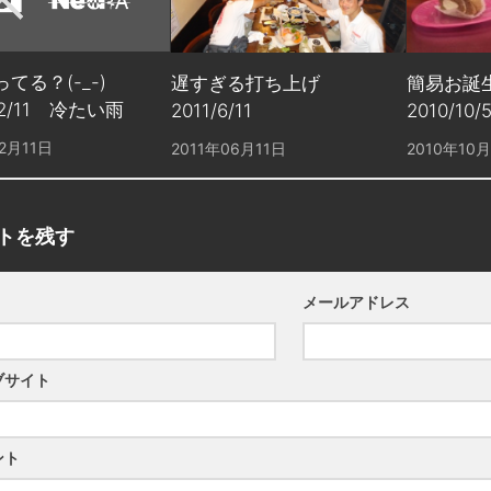
てる？(-_-)
遅すぎる打ち上げ
簡易お誕生
12/11 冷たい雨
2011/6/11
2010/1
2月11日
2011年06月11日
2010年10
トを残す
メールアドレス
ブサイト
ント