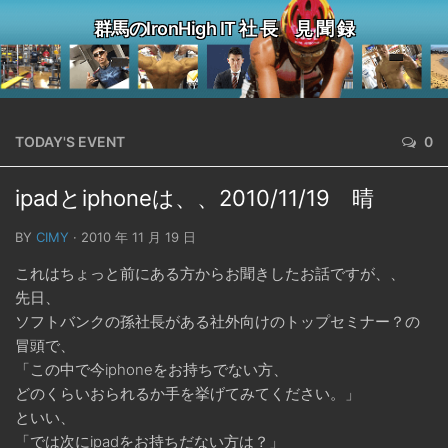
群馬のIronHigh IT 社 長 見 聞 録
TODAY'S EVENT
0
ipadとiphoneは、、2010/11/19 晴
BY
CIMY
· 2010 年 11 月 19 日
これはちょっと前にある方からお聞きしたお話ですが、、
先日、
ソフトバンクの孫社長がある社外向けのトップセミナー？の
冒頭で、
「この中で今iphoneをお持ちでない方、
どのくらいおられるか手を挙げてみてください。」
といい、
「では次にipadをお持ちだない方は？」