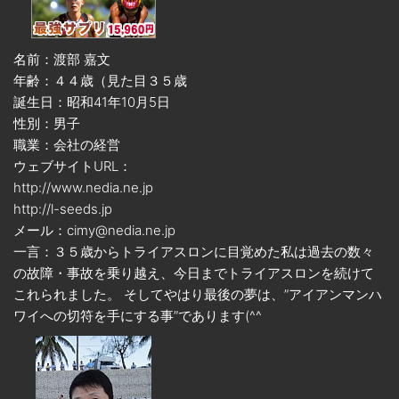
名前：渡部 嘉文
年齢：４４歳（見た目３５歳
誕生日：昭和41年10月5日
性別：男子
職業：会社の経営
ウェブサイトURL：
http://www.nedia.ne.jp
http://l-seeds.jp
メール：cimy@nedia.ne.jp
一言：３５歳からトライアスロンに目覚めた私は過去の数々
の故障・事故を乗り越え、今日までトライアスロンを続けて
これられました。 そしてやはり最後の夢は、”アイアンマンハ
ワイへの切符を手にする事”であります(^^ゞ