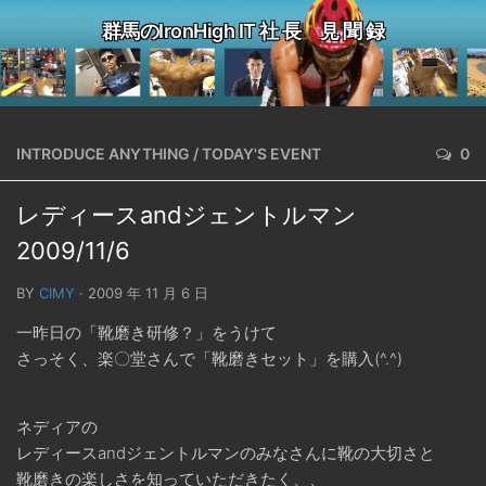
群馬のIronHigh IT 社 長 見 聞 録
INTRODUCE ANYTHING
/
TODAY'S EVENT
0
レディースandジェントルマン
2009/11/6
BY
CIMY
· 2009 年 11 月 6 日
一昨日の「靴磨き研修？」をうけて
さっそく、楽〇堂さんで「靴磨きセット」を購入(^.^)
ネディアの
レディースandジェントルマンのみなさんに靴の大切さと
靴磨きの楽しさを知っていただきたく、、