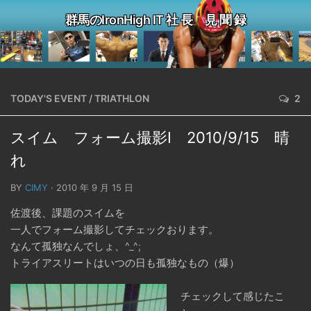
群馬のIronHigh IT 社 長 見 聞 録
TODAY'S EVENT
/
TRIATHLON
2
スイム フォーム撮影Ⅰ 2010/9/15 晴
れ
BY
CIMY
· 2010 年 9 月 15 日
佐渡後、課題のスイムを
一人でフォーム撮影してチェックおります。
なんて孤独なんでしょ、^_^;
トライアスリートはいつの日も孤独なもの（爆）
チェックして感じたこ