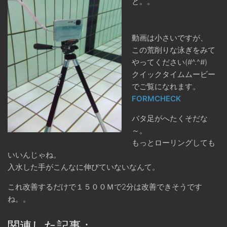
と。。
動画は小さいですが、
この荒削りな泳ぎをみて
やってください(#^.^#)
クイックタイムムービー
でご覧になれます。
FORMCHECK
バタ足がへたくそだな
～。
もっとローリングしても
いいんじゃね。
入水した手がこんなに伸びていないなんて。
これ改善するだけで１５００Ｍで2分は改善できそうです
ね。。
関連した記事：