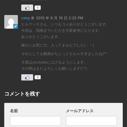
0
cimy
2010 年 9 月 16 日 2:25 PM
ヒルマッチさん、いつもコメありがとうございます。
今回は、指南までいただき大変参考になります。
ありがとうございます。
確かにお尻に力、入ってませんでした(・・)
それにしても動画がちょっとちちゃすぎましたね(^^ゞ
今度はyoutubeに上げるようにします。
その時はまたよろしくお願いします(^.^)
0
コメントを残す
名前
メールアドレス