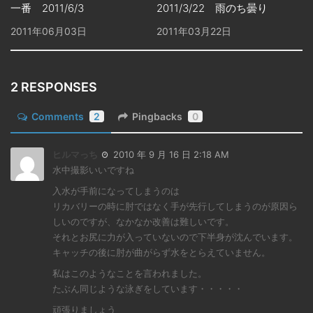
一番 2011/6/3
2011/3/22 雨のち曇り
2011年06月03日
2011年03月22日
2 RESPONSES
Comments
2
Pingbacks
0
ヒルマっち
2010 年 9 月 16 日 2:18 AM
水中撮影いいですね
入水が手前になってしまうのは
リカバリーの時に肘ではなく手が先行してしまうのが原因ら
しいのですが、なかなか改善は難しいです。
それとお尻に力が入っていないので下半身が沈んでいます。
キャッチの後に肘が曲がらず水をとらえていません。
私はこのようなことを言われました。
たぶん同じような泳ぎをしています・・・・・
頑張りましょう