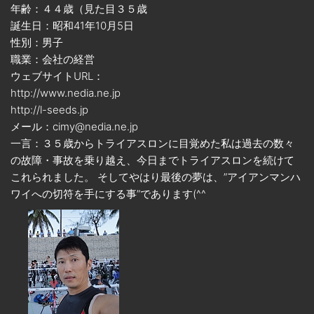
年齢：４４歳（見た目３５歳
誕生日：昭和41年10月5日
性別：男子
職業：会社の経営
ウェブサイトURL：
http://www.nedia.ne.jp
http://l-seeds.jp
メール：cimy@nedia.ne.jp
一言：３５歳からトライアスロンに目覚めた私は過去の数々
の故障・事故を乗り越え、今日までトライアスロンを続けて
これられました。 そしてやはり最後の夢は、”アイアンマンハ
ワイへの切符を手にする事”であります(^^ゞ