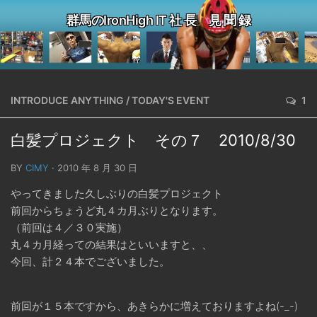
群馬のIronHigh IT 社 長 見 聞 録
INTRODUCE ANYTHING
/
TODAY'S EVENT
1
白髪プロジェクト その７ 2010/8/30
BY
CIMY
· 2010 年 8 月 30 日
やってきました久しぶりの白髪プロジェクト
前回からちょうど丸４カ月ぶりとなります。
（前回は４／３０実施）
丸４カ月経っての結果はといいますと、、
今回、計２４本でございました。
前回が１５本ですから、あきらかに増えておりますよね(-_-)