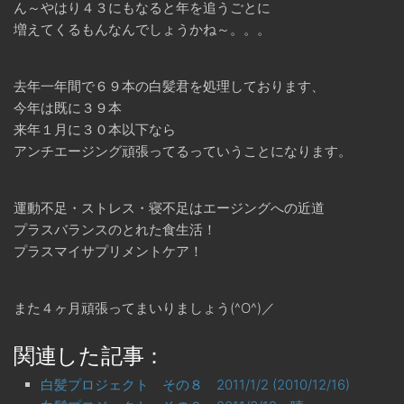
ん～やはり４３にもなると年を追うごとに
増えてくるもんなんでしょうかね～。。。
去年一年間で６９本の白髪君を処理しております、
今年は既に３９本
来年１月に３０本以下なら
アンチエージング頑張ってるっていうことになります。
運動不足・ストレス・寝不足はエージングへの近道
プラスバランスのとれた食生活！
プラスマイサプリメントケア！
また４ヶ月頑張ってまいりましょう(^O^)／
関連した記事：
白髪プロジェクト その８ 2011/1/2 (2010/12/16)