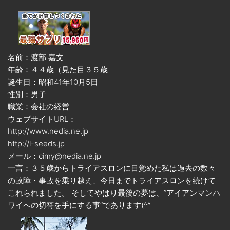
名前：渡部 嘉文
年齢：４４歳（見た目３５歳
誕生日：昭和41年10月5日
性別：男子
職業：会社の経営
ウェブサイトURL：
http://www.nedia.ne.jp
http://l-seeds.jp
メール：cimy@nedia.ne.jp
一言：３５歳からトライアスロンに目覚めた私は過去の数々
の故障・事故を乗り越え、今日までトライアスロンを続けて
これられました。 そしてやはり最後の夢は、”アイアンマンハ
ワイへの切符を手にする事”であります(^^ゞ